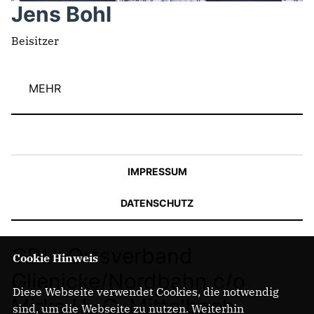
Jens Bohl
Beisitzer
MEHR
IMPRESSUM
DATENSCHUTZ
CDU-Ortsverband
Cookie Hinweis
Glienicke/Nordbahn c/o
Diese Webseite verwendet Cookies, die notwendig
Mirko H.-G. Mittelbach
sind, um die Webseite zu nutzen. Weiterhin