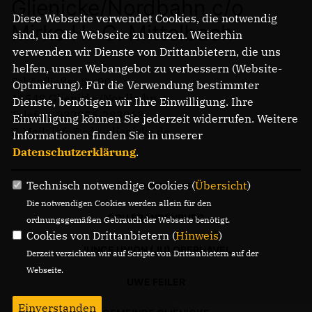
Glienicke/Nordbahn c/o
Diese Webseite verwendet Cookies, die notwendig
Mirko H.-G. Mittelbach
sind, um die Webseite zu nutzen. Weiterhin
verwenden wir Dienste von Drittanbietern, die uns
helfen, unser Webangebot zu verbessern (Website-
Schönfließer Str.90
Optmierung). Für die Verwendung bestimmter
16548 Glienicke/Nordbahn
Dienste, benötigen wir Ihre Einwilligung. Ihre
Telefon: 033056-283063
Einwilligung können Sie jederzeit widerrufen. Weitere
E-Mail: info@cdu-glienicke.de
Informationen finden Sie in unserer
Datenschutzerklärung
.
Technisch notwendige Cookies (
Übersicht
)
CDU OBERHAVEL
Die notwendigen Cookies werden allein für den
CDU BRANDENBURG
ordnungsgemäßen Gebrauch der Webseite benötigt.
Cookies von Drittanbietern (
Hinweis
)
JUNGE UNION (JU) OBERHAVEL
Derzeit verzichten wir auf Scripte von Drittanbietern auf der
Webseite.
UWE FEILER
Einverstanden