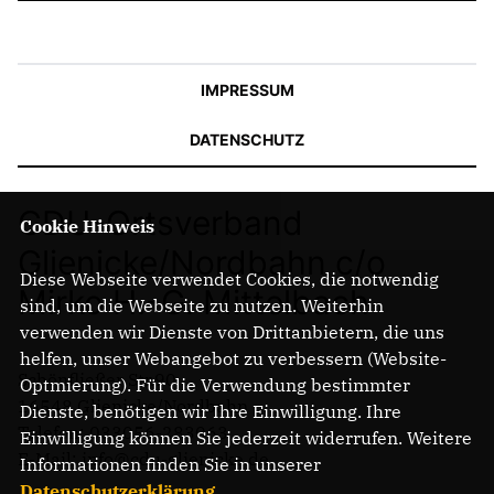
IMPRESSUM
DATENSCHUTZ
CDU-Ortsverband
Cookie Hinweis
Glienicke/Nordbahn c/o
Diese Webseite verwendet Cookies, die notwendig
Mirko H.-G. Mittelbach
sind, um die Webseite zu nutzen. Weiterhin
verwenden wir Dienste von Drittanbietern, die uns
helfen, unser Webangebot zu verbessern (Website-
Schönfließer Str.90
Optmierung). Für die Verwendung bestimmter
16548 Glienicke/Nordbahn
Dienste, benötigen wir Ihre Einwilligung. Ihre
Telefon: 033056-283063
Einwilligung können Sie jederzeit widerrufen. Weitere
E-Mail: info@cdu-glienicke.de
Informationen finden Sie in unserer
Datenschutzerklärung
.