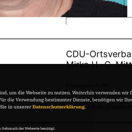
CDU-Ortsverban
Mirko H.-G. Mit
Schönfließer Str.90
16548 Glienicke/Nordbahn
nd, um die Webseite zu nutzen. Weiterhin verwenden wir Di
Telefon: 033056-283063
r die Verwendung bestimmter Dienste, benötigen wir Ihre 
DATENSCHUTZ
E-Mail: info@cdu-glienicke.d
 Sie in unserer
Datenschutzerklärung
.
Gebrauch der Webseite benötigt.