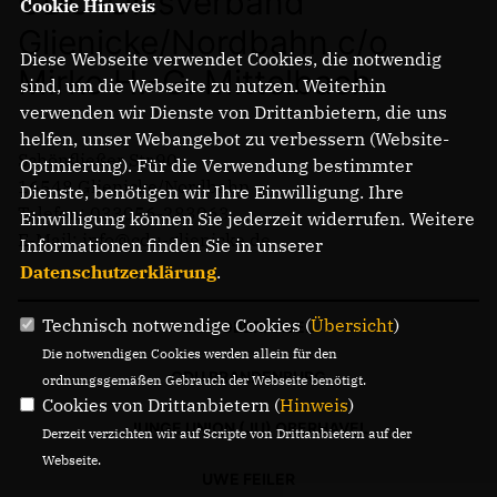
CDU-Ortsverband
Cookie Hinweis
Glienicke/Nordbahn c/o
Diese Webseite verwendet Cookies, die notwendig
Mirko H.-G. Mittelbach
sind, um die Webseite zu nutzen. Weiterhin
verwenden wir Dienste von Drittanbietern, die uns
helfen, unser Webangebot zu verbessern (Website-
Schönfließer Str.90
Optmierung). Für die Verwendung bestimmter
16548 Glienicke/Nordbahn
Dienste, benötigen wir Ihre Einwilligung. Ihre
Telefon: 033056-283063
Einwilligung können Sie jederzeit widerrufen. Weitere
E-Mail: info@cdu-glienicke.de
Informationen finden Sie in unserer
Datenschutzerklärung
.
Technisch notwendige Cookies (
Übersicht
)
CDU OBERHAVEL
Die notwendigen Cookies werden allein für den
CDU BRANDENBURG
ordnungsgemäßen Gebrauch der Webseite benötigt.
Cookies von Drittanbietern (
Hinweis
)
JUNGE UNION (JU) OBERHAVEL
Derzeit verzichten wir auf Scripte von Drittanbietern auf der
Webseite.
UWE FEILER