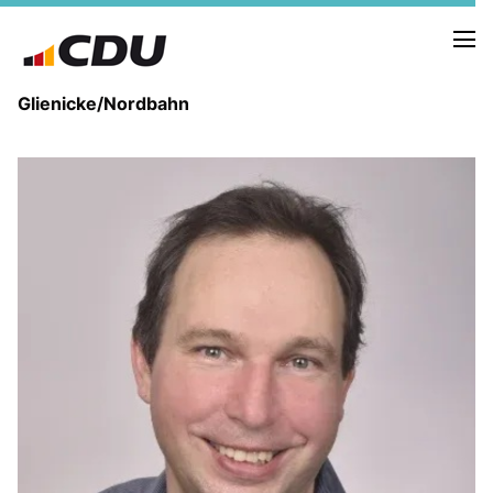
Glienicke/Nordbahn
IN EIGENER SACHE
DER VORSTAND
ZIELE